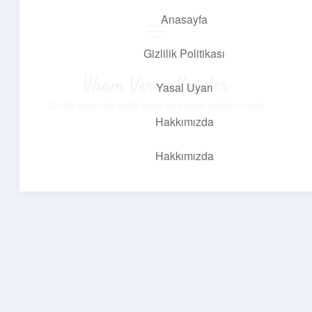
Anasayfa
menüyü
aç
Gizlilik Politikası
İlham Veren Köşeler
Yasal Uyarı
Günlük yaşamdan pratik fikirler ve sıradışı keşifler burada.
Hakkımızda
Hakkımızda