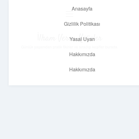
Anasayfa
menüyü
aç
Gizlilik Politikası
İlham Veren Köşeler
Yasal Uyarı
Günlük yaşamdan pratik fikirler ve sıradışı keşifler burada.
Hakkımızda
Hakkımızda