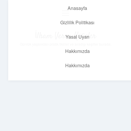
Anasayfa
menüyü
aç
Gizlilik Politikası
İlham Veren Köşeler
Yasal Uyarı
Günlük yaşamdan pratik fikirler ve sıradışı keşifler burada.
Hakkımızda
Hakkımızda